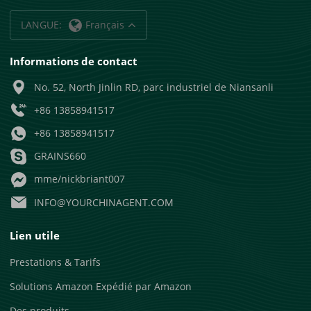
LANGUE:
Français
Informations de contact
No. 52, North Jinlin RD, parc industriel de Niansanli
+86 13858941517
+86 13858941517
GRAINS660
mme/nickbriant007
INFO@YOURCHINAGENT.COM
Lien utile
Prestations & Tarifs
Solutions Amazon Expédié par Amazon
Des produits