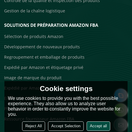
Contrôle de la qualité et inspection des produits
Gestion de la chaîne logistique
SOLUTIONS DE PRÉPARATION AMAZON FBA
Sélection de produits Amazon
Développement de nouveaux produits
Regroupement et emballage de produits
Expédié par Amazon et étiquetage privé
Image de marque du produit
Cookie settings
Expédié par Amazon
Expédition 3PL
We use cookies to provide you with the best possible
experience. They also allow us to analyze user
Photographie de produit
behavior in order to constantly improve the website for
you.
Ressource fournisseur Amazon FBA
Reject All
Accept Selection
Accept all