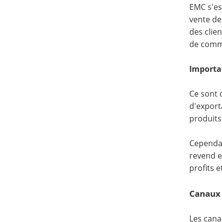
EMC s'es
vente de
des clie
de commi
Importat
Ce sont 
d'export
produits
Cependant
revend e
profits e
Canaux
Les cana