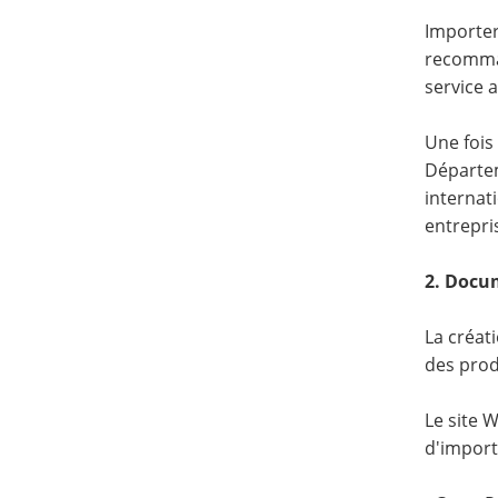
Importer
recomman
service 
Une fois
Départem
internat
entrepri
2. Docum
La créati
des produ
Le site 
d'import