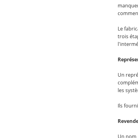
manquer 
comment 
Le fabri
trois ét
l'intermé
Représen
Un repré
compléme
les syst
Ils four
Revende
Un nom c