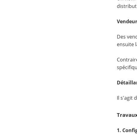
distribut
Vendeur
Des vend
ensuite l
Contrair
spécifiq
Détailla
Il s'agit
Travaux
1. Confi