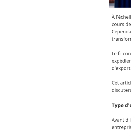
À l'éche
cours de
Cependan
transfor
Le fil c
expédien
d'export
Cet arti
discuter
Type d'
Avant d'
entrepris