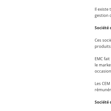
Il exist
gestion 
Société 
Ces soci
produits
EMC fait 
le marke
occasion
Les CEM 
rémunéré
Société 