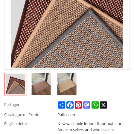
Share
Facebook
Pinterest
Mastodon
WhatsApp
X
Partager
Catalogue de Produit
Paillasson
English details
New washable indoor floor mats for
Amazon sellers and wholesalers