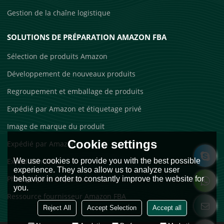
Gestion de la chaîne logistique
SOLUTIONS DE PRÉPARATION AMAZON FBA
Sélection de produits Amazon
Développement de nouveaux produits
Regroupement et emballage de produits
Expédié par Amazon et étiquetage privé
Image de marque du produit
Cookie settings
Expédié par Amazon
We use cookies to provide you with the best possible
Expédition 3PL
experience. They also allow us to analyze user
Photographie de produit
behavior in order to constantly improve the website for
you.
Ressource fournisseur Amazon FBA
Reject All
Accept Selection
Accept all